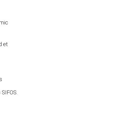
emic
d et
s
c SIFOS.