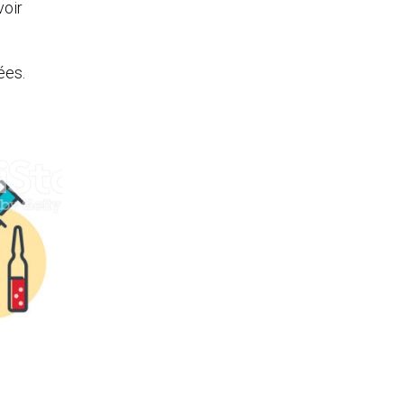
voir
ées.