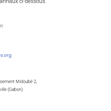
 cannaux ci-dessous.
91
s.org
ssement Midoubé 2,
ville (Gabon)