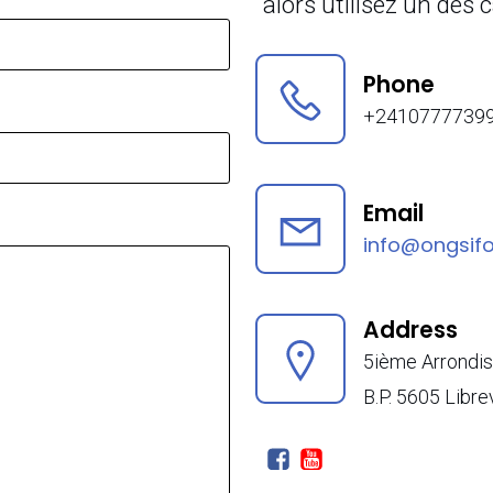
alors utilisez un des
Phone
+2410777739
Email
info@ongsifo
Address
5ième Arrondi
B.P. 5605 Libre