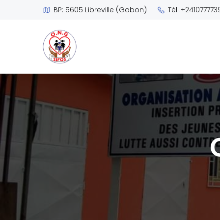
BP: 5605 Libreville (Gabon)
Tél :+241077773