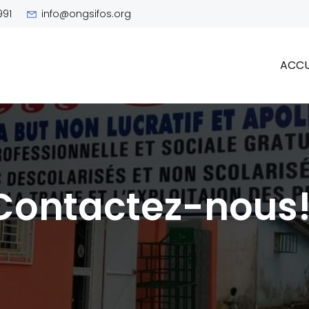
991
info@ongsifos.org
ACCU
Contactez-nous!