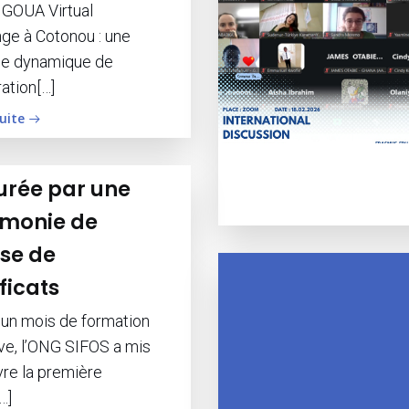
GOUA Virtual
ge à Cotonou : une
le dynamique de
ation[…]
suite
urée par une
monie de
se de
ificats
 un mois de formation
ive, l’ONG SIFOS a mis
re la première
…]