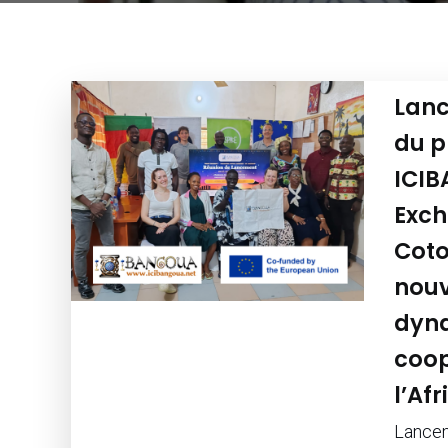
Lanc
du p
ICIB
Exch
Coto
nouv
dyn
coop
l’Af
Lancem