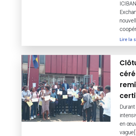
ICIBAN
Exchan
nouvel
coopér
Lire la 
Clôt
céré
remi
cert
Durant
intens
en œuv
vague[